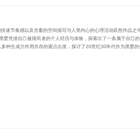
的快速节奏感以及含蓄的空间描写与人类内心的心理活动跃然作品之
黑婴凭借自己被殖民者的个人经历与体验，探索出了一条属于自己的
并展现了上海这座城市所具有的各种范畴。同时追踪了依仗上海出现
也适當融合了新感觉派的特点
能呈现的。只有通过多个人物的多声讲话，即在相互的声音重叠过程
怪诞-荒谬"等词最能体现20世纪30年代上海的日常生活和大众风景
故乡的倾向。在前一种情况下，作品中的人物必然对自己想象中的祖国
憧憬，以及实际践行最终都会遇到难关，并以失败告终。