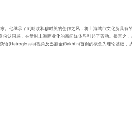
派作家。他继承了刘呐欧和穆时英的创作之风，将上海城市文化所具有
身份认同感，在當时上海商业化的新闻媒体界引起了轰动。换言之，
上海的以往被解释为中西二元格局或西欧他律性近代化产物的讨论，
有中国文坛的基础以及考虑本土化的现实情况，概念是有所改变的。 后期新感觉派的代表黑婴
义在日常生活逐渐肉体化的上海并不是可以单纯通过几个典型人物所
即，具体通过"色情-怪诞-荒谬"展现了其体现形式。虽然 "色情-
乡混杂在一起，呈现出相同的含义，或者在祖国和故乡明确区分后更注重
真正人性化生活希望可能性的地方。 但是，对这两个故乡的期待和