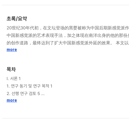
초록/요약
20世纪30年代初，在文坛登场的黑婴被称为中国后期新感觉
中国新感觉派的艺术表现手法，加之体现在南洋出身的他的那份
的创作道路，最终达到了扩大中国新感觉派外延的效果。 本文以杂语(Hetroglossia)视角及巴赫金(Bakhtin)首创的概念为理论基础，从多种生成力作用共存的观点出发，探讨了20世纪30年代作为黑婴的生活环
境与创作来源的大都市―上海。 以此为基础的探究摆脱了有关
more
感觉派概念谱系。虽然"新"和"感觉"是通过日本新感觉派进入中国的，但根据當時现
和自己的文学创作能力，将其投影到作品中。众所周知，资本主
목차
能将上海的形象具象化。黑婴作品中的人物群最能体现这种多样性，
Ⅰ. 서론 1
文将其作为描述文明惊人程度的新词作形式使用。 此外，黑婴还创作了多部以祖国和故乡为题材的作品。 从这类题材作品中可以窥探这位南洋出身作家的个人履历内容。在作品中，故乡的形象以多个层面的时
1. 연구 동기 및 연구 목적 1
空体(Chronotope)登场。例如，回归的祖国和思念的故
2. 선행 연구 검토 5
满期待。后者则是试图摆脱贫穷的现实生活―故乡，并寻求过上
more
3. 연구 범위 및 연구 방법 12
Ⅱ. 상하이와 중국 신감각파 17
1. 헤테로글로시아 ‘상하이’ 17