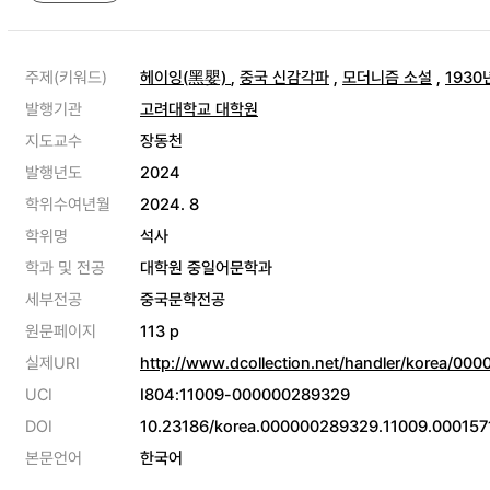
주제(키워드)
헤이잉(黑嬰)
,
중국 신감각파
,
모더니즘 소설
,
1930
발행기관
고려대학교 대학원
지도교수
장동천
발행년도
2024
학위수여년월
2024. 8
학위명
석사
학과 및 전공
대학원 중일어문학과
세부전공
중국문학전공
원문페이지
113 p
실제URI
http://www.dcollection.net/handler/korea/00
UCI
I804:11009-000000289329
DOI
10.23186/korea.000000289329.11009.000157
본문언어
한국어