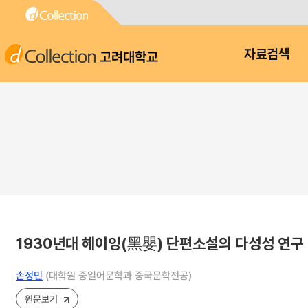
고려대학교
자료검색
1930년대 헤이잉(黑嬰) 단편소설의 다성성 연구
손정민
(대학원 중일어문학과 중국문학전공)
원문보기