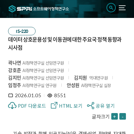
IS-220
데이터 상호운용성 및 이동권에 대한 주요국 정책 동향과
시사점
곽나연
AI정책연구실 선임연구원
강호준
AI정책연구실 선임연구원
김지민
김지원
AI정책연구실 선임연구원
역대연구원
임정주
안성원
AI정책연구실 연구원
AI정책연구실 실장
2026.01.05
8551
PDF 다운로드
HTML 보기
공유 열기
글자크기
+
-
기술 발전과 함께 인공지능(AI)은 경제·산업 전반에 지대한